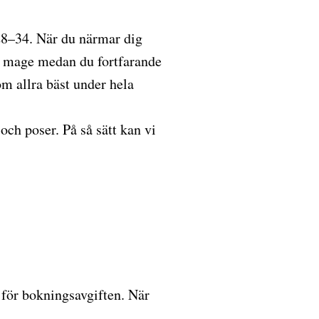
a 28–34. När du närmar dig
in mage medan du fortfarande
om allra bäst under hela
och poser. På så sätt kan vi
r för bokningsavgiften. När