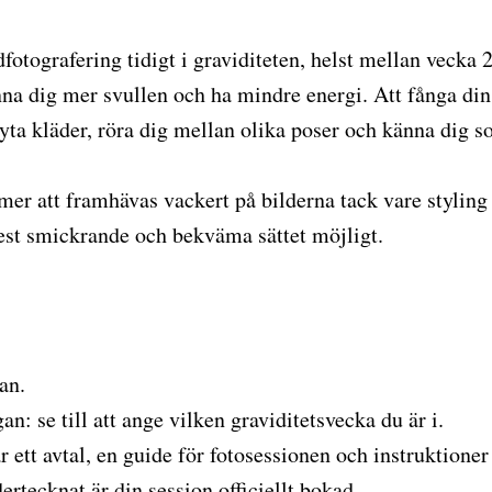
idfotografering tidigt i graviditeten, helst mellan veck
änna dig mer svullen och ha mindre energi. Att fånga d
 byta kläder, röra dig mellan olika poser och känna dig s
er att framhävas vackert på bilderna tack vare styling 
mest smickrande och bekväma sättet möjligt.
an.
n: se till att ange vilken graviditetsvecka du är i.
 ett avtal, en guide för fotosessionen och instruktione
ertecknat är din session officiellt bokad.