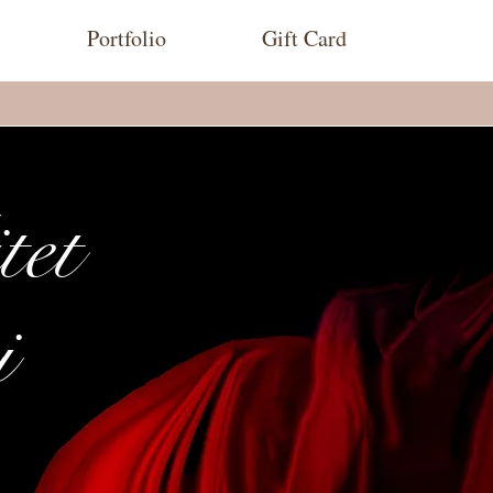
Portfolio
Gift Card
tet
i